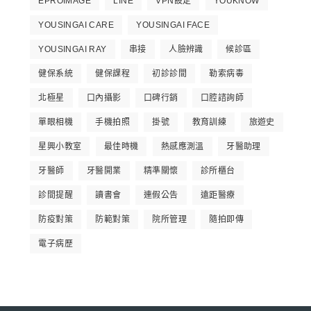
EPROIMAGE
LINE
VPN設定
YOUKNOW
YOUSINGAI CARE
YOUSINGAI FACE
YOUSINGAI RAY
串接
人臉辨識
候診區
健保系統
健保課程
初診診間
勒索病毒
北極星
口內攝影
口碑行銷
口腔諮詢師
單眼相機
手機拍照
掛號
教育訓練
旅遊史
星興小教室
最佳時機
熱感應測溫
牙醫助理
牙醫師
牙醫開業
精準關懷
診所櫃台
診間提醒
讀書會
連假公告
遠距醫療
防疫對策
防範對策
院所管理
隨拍即傳
電子病歷