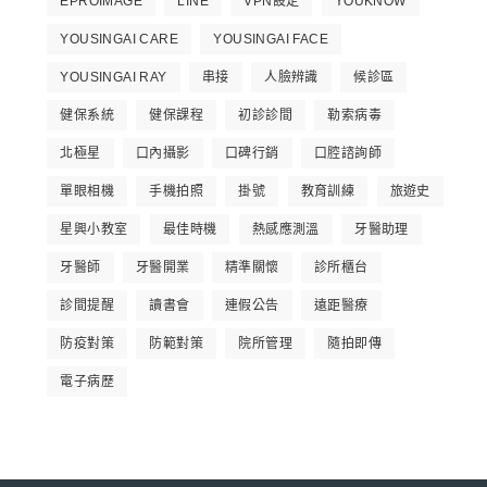
EPROIMAGE
LINE
VPN設定
YOUKNOW
YOUSINGAI CARE
YOUSINGAI FACE
YOUSINGAI RAY
串接
人臉辨識
候診區
健保系統
健保課程
初診診間
勒索病毒
北極星
口內攝影
口碑行銷
口腔諮詢師
單眼相機
手機拍照
掛號
教育訓練
旅遊史
星興小教室
最佳時機
熱感應測溫
牙醫助理
牙醫師
牙醫開業
精準關懷
診所櫃台
診間提醒
讀書會
連假公告
遠距醫療
防疫對策
防範對策
院所管理
隨拍即傳
電子病歷