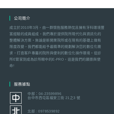
公司簡介
成立於2010年3月，由一群懷抱服務熱忱且擁有牙科環境豐
富經驗的成員組成，我們專於提供院所現代化與資訊化的
整體解決方案。無論是新開業院所或在現有的基礎上做有
限度改變，我們都能給予最精準的規劃解決您的數位化需
求，打造客戶專屬的院所與便利的數位化操作環境。從診
所E管家到成為診所眼中的E-PRO，這是我們的願景與使
命!
服務據點
中部：04-23599896
台中市西屯區福安三街 21之3 號
北部 : 0978539892