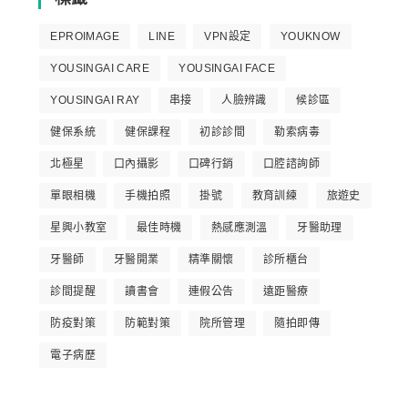
EPROIMAGE
LINE
VPN設定
YOUKNOW
YOUSINGAI CARE
YOUSINGAI FACE
YOUSINGAI RAY
串接
人臉辨識
候診區
健保系統
健保課程
初診診間
勒索病毒
北極星
口內攝影
口碑行銷
口腔諮詢師
單眼相機
手機拍照
掛號
教育訓練
旅遊史
星興小教室
最佳時機
熱感應測溫
牙醫助理
牙醫師
牙醫開業
精準關懷
診所櫃台
診間提醒
讀書會
連假公告
遠距醫療
防疫對策
防範對策
院所管理
隨拍即傳
電子病歷