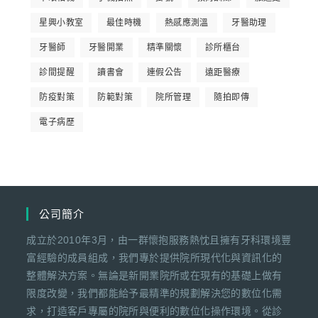
星興小教室
最佳時機
熱感應測溫
牙醫助理
牙醫師
牙醫開業
精準關懷
診所櫃台
診間提醒
讀書會
連假公告
遠距醫療
防疫對策
防範對策
院所管理
隨拍即傳
電子病歷
公司簡介
成立於2010年3月，由一群懷抱服務熱忱且擁有牙科環境豐
富經驗的成員組成，我們專於提供院所現代化與資訊化的
整體解決方案。無論是新開業院所或在現有的基礎上做有
限度改變，我們都能給予最精準的規劃解決您的數位化需
求，打造客戶專屬的院所與便利的數位化操作環境。從診