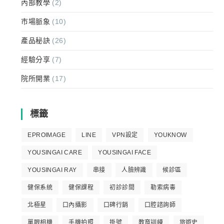
內部教學
(2)
市場脈象
(10)
產品秘訣
(26)
經驗分享
(7)
院所開業
(17)
標籤
EPROIMAGE
LINE
VPN設定
YOUKNOW
YOUSINGAI CARE
YOUSINGAI FACE
YOUSINGAI RAY
串接
人臉辨識
候診區
健保系統
健保課程
初診診間
勒索病毒
北極星
口內攝影
口碑行銷
口腔諮詢師
單眼相機
手機拍照
掛號
教育訓練
旅遊史