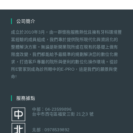
公司簡介
成立於2010年3月，由一群懷抱服務熱忱且擁有牙科環境豐
富經驗的成員組成，我們專於提供院所現代化與資訊化的
整體解決方案。無論是新開業院所或在現有的基礎上做有
限度改變，我們都能給予最精準的規劃解決您的數位化需
求，打造客戶專屬的院所與便利的數位化操作環境。從診
所E管家到成為診所眼中的E-PRO，這是我們的願景與使
命!
服務據點
中部：04-23599896
台中市西屯區福安三街 21之3 號
北部 : 0978539892