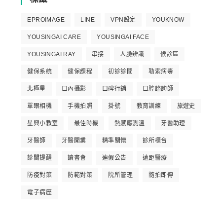
EPROIMAGE
LINE
VPN設定
YOUKNOW
YOUSINGAI CARE
YOUSINGAI FACE
YOUSINGAI RAY
串接
人臉辨識
候診區
健保系統
健保課程
初診診間
勒索病毒
北極星
口內攝影
口碑行銷
口腔諮詢師
單眼相機
手機拍照
掛號
教育訓練
旅遊史
星興小教室
最佳時機
熱感應測溫
牙醫助理
牙醫師
牙醫開業
精準關懷
診所櫃台
診間提醒
讀書會
連假公告
遠距醫療
防疫對策
防範對策
院所管理
隨拍即傳
電子病歷