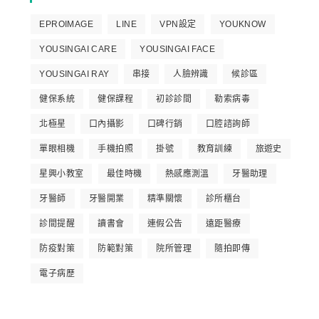
EPROIMAGE
LINE
VPN設定
YOUKNOW
YOUSINGAI CARE
YOUSINGAI FACE
YOUSINGAI RAY
串接
人臉辨識
候診區
健保系統
健保課程
初診診間
勒索病毒
北極星
口內攝影
口碑行銷
口腔諮詢師
單眼相機
手機拍照
掛號
教育訓練
旅遊史
星興小教室
最佳時機
熱感應測溫
牙醫助理
牙醫師
牙醫開業
精準關懷
診所櫃台
診間提醒
讀書會
連假公告
遠距醫療
防疫對策
防範對策
院所管理
隨拍即傳
電子病歷