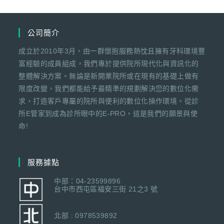
公司簡介
成立於2010年3月，由一群懷抱服務熱忱且擁有牙科環境豐
富經驗的成員組成，我們專於提供院所現代化與資訊化的
整體解決方案。無論是新開業院所或在現有的基礎上做有
限度改變，我們都能給予最精準的規劃解決您的數位化需
求，打造客戶專屬的院所與便利的數位化操作環境。從診
所E管家到成為診所眼中的E-PRO，這是我們的願景與使
命!
服務據點
中部：04-23599896
台中市西屯區福安三街 21之3 號
北部 : 0978539892