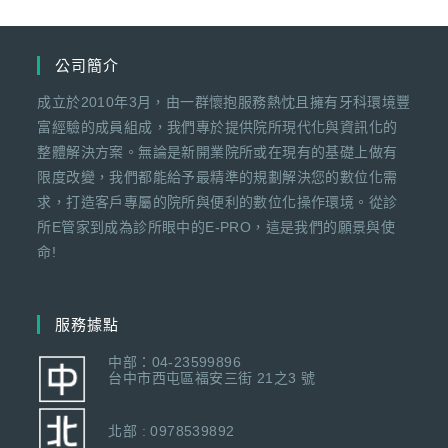
公司簡介
成立於2010年3月，由一群懷抱服務熱忱且擁有牙科環境豐
富經驗的成員組成，我們專於提供院所現代化與資訊化的
整體解決方案。無論是新開業院所或在現有的基礎上做有
限度改變，我們都能給予最精準的規劃解決您的數位化需
求，打造客戶專屬的院所與便利的數位化操作環境。從診
所E管家到成為診所眼中的E-PRO，這是我們的願景與使
命!
服務據點
中部：04-23599896
台中市西屯區福安三街 21之3 號
北部 : 0978539892