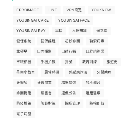
EPROIMAGE
LINE
VPN設定
YOUKNOW
YOUSINGAI CARE
YOUSINGAI FACE
YOUSINGAI RAY
串接
人臉辨識
候診區
健保系統
健保課程
初診診間
勒索病毒
北極星
口內攝影
口碑行銷
口腔諮詢師
單眼相機
手機拍照
掛號
教育訓練
旅遊史
星興小教室
最佳時機
熱感應測溫
牙醫助理
牙醫師
牙醫開業
精準關懷
診所櫃台
診間提醒
讀書會
連假公告
遠距醫療
防疫對策
防範對策
院所管理
隨拍即傳
電子病歷