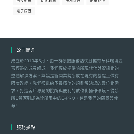
防疫對策
防範對策
院所管理
隨拍即傳
電子病歷
公司簡介
成立於2010年3月，由一群懷抱服務熱忱且擁有牙科環境豐
富經驗的成員組成，我們專於提供院所現代化與資訊化的
整體解決方案。無論是新開業院所或在現有的基礎上做有
限度改變，我們都能給予最精準的規劃解決您的數位化需
求，打造客戶專屬的院所與便利的數位化操作環境。從診
所E管家到成為診所眼中的E-PRO，這是我們的願景與使
命!
服務據點