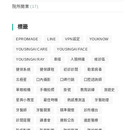
院所開業
(17)
標籤
EPROIMAGE
LINE
VPN設定
YOUKNOW
YOUSINGAI CARE
YOUSINGAI FACE
YOUSINGAI RAY
串接
人臉辨識
候診區
健保系統
健保課程
初診診間
勒索病毒
北極星
口內攝影
口碑行銷
口腔諮詢師
單眼相機
手機拍照
掛號
教育訓練
旅遊史
星興小教室
最佳時機
熱感應測溫
牙醫助理
牙醫師
牙醫開業
精準關懷
診所櫃台
診間提醒
讀書會
連假公告
遠距醫療