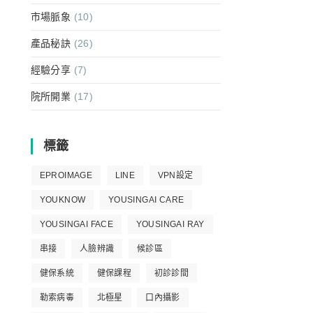
市場脈象
(10)
產品秘訣
(26)
經驗分享
(7)
院所開業
(17)
標籤
EPROIMAGE
LINE
VPN設定
YOUKNOW
YOUSINGAI CARE
YOUSINGAI FACE
YOUSINGAI RAY
串接
人臉辨識
候診區
健保系統
健保課程
初診診間
勒索病毒
北極星
口內攝影