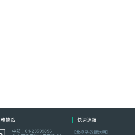
服務據點
快速連結
中部：04-23599896
【北極星-改版說明】