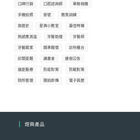
口碑行銷
口腔諮詢師
單眼相機
手機拍照
掛號
教育訓練
旅遊史
星興小教室
最佳時機
熱感應測溫
牙醫助理
牙醫師
牙醫開業
精準關懷
診所櫃台
診間提醒
讀書會
連假公告
遠距醫療
防疫對策
防範對策
院所管理
隨拍即傳
電子病歷
煜興產品