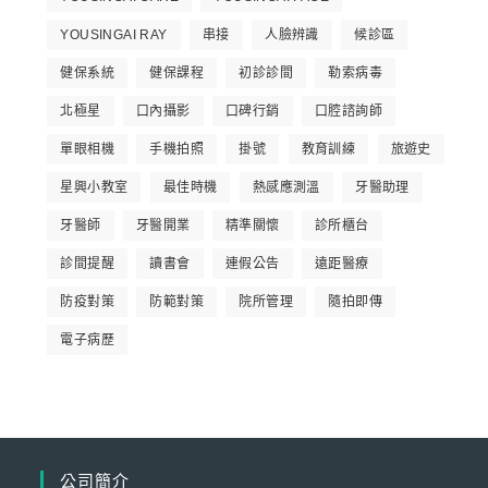
YOUSINGAI RAY
串接
人臉辨識
候診區
健保系統
健保課程
初診診間
勒索病毒
北極星
口內攝影
口碑行銷
口腔諮詢師
單眼相機
手機拍照
掛號
教育訓練
旅遊史
星興小教室
最佳時機
熱感應測溫
牙醫助理
牙醫師
牙醫開業
精準關懷
診所櫃台
診間提醒
讀書會
連假公告
遠距醫療
防疫對策
防範對策
院所管理
隨拍即傳
電子病歷
公司簡介