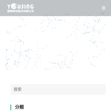
Skip
to
content
Search
for:
分類