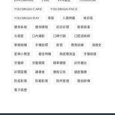
EPROIMAGE
LINE
VPN設定
YOUKNOW
YOUSINGAI CARE
YOUSINGAI FACE
YOUSINGAI RAY
串接
人臉辨識
候診區
健保系統
健保課程
初診診間
勒索病毒
北極星
口內攝影
口碑行銷
口腔諮詢師
單眼相機
手機拍照
掛號
教育訓練
旅遊史
星興小教室
最佳時機
熱感應測溫
牙醫助理
牙醫師
牙醫開業
精準關懷
診所櫃台
診間提醒
讀書會
連假公告
遠距醫療
防疫對策
防範對策
院所管理
隨拍即傳
電子病歷