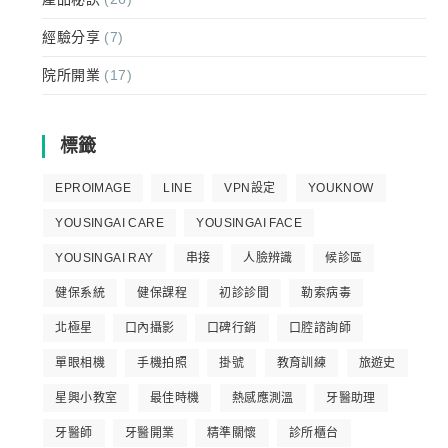
經驗分享
(7)
院所開業
(17)
標籤
EPROIMAGE
LINE
VPN設定
YOUKNOW
YOUSINGAI CARE
YOUSINGAI FACE
YOUSINGAI RAY
串接
人臉辨識
候診區
健保系統
健保課程
初診診間
勒索病毒
北極星
口內攝影
口碑行銷
口腔諮詢師
單眼相機
手機拍照
掛號
教育訓練
旅遊史
星興小教室
最佳時機
熱感應測溫
牙醫助理
牙醫師
牙醫開業
精準關懷
診所櫃台