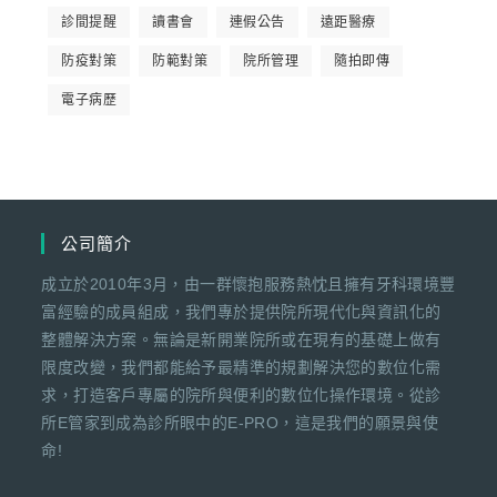
診間提醒
讀書會
連假公告
遠距醫療
防疫對策
防範對策
院所管理
隨拍即傳
電子病歷
公司簡介
成立於2010年3月，由一群懷抱服務熱忱且擁有牙科環境豐
富經驗的成員組成，我們專於提供院所現代化與資訊化的
整體解決方案。無論是新開業院所或在現有的基礎上做有
限度改變，我們都能給予最精準的規劃解決您的數位化需
求，打造客戶專屬的院所與便利的數位化操作環境。從診
所E管家到成為診所眼中的E-PRO，這是我們的願景與使
命!