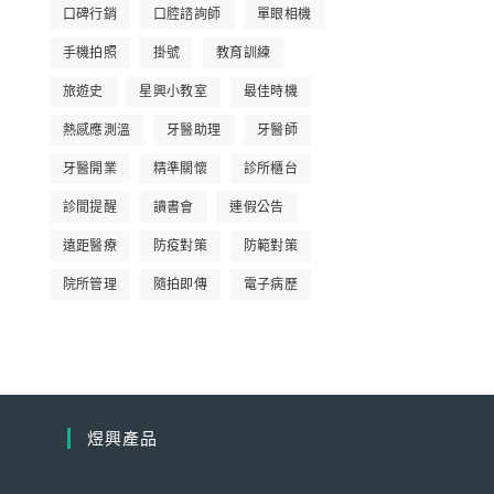
口碑行銷
口腔諮詢師
單眼相機
手機拍照
掛號
教育訓練
旅遊史
星興小教室
最佳時機
熱感應測溫
牙醫助理
牙醫師
牙醫開業
精準關懷
診所櫃台
診間提醒
讀書會
連假公告
遠距醫療
防疫對策
防範對策
院所管理
隨拍即傳
電子病歷
煜興產品