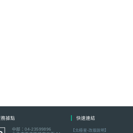
服務據點
快速連結
中部：04-23599896
【北極星-改版說明】