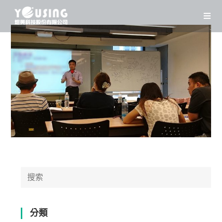
Skip
to
content
Search
for:
分類