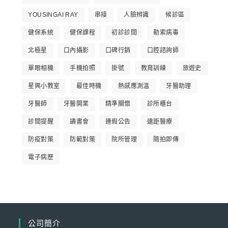
YOUSINGAI RAY
串接
人臉辨識
候診區
健保系統
健保課程
初診診間
勒索病毒
北極星
口內攝影
口碑行銷
口腔諮詢師
單眼相機
手機拍照
掛號
教育訓練
旅遊史
星興小教室
最佳時機
熱感應測溫
牙醫助理
牙醫師
牙醫開業
精準關懷
診所櫃台
診間提醒
讀書會
連假公告
遠距醫療
防疫對策
防範對策
院所管理
隨拍即傳
電子病歷
公司簡介