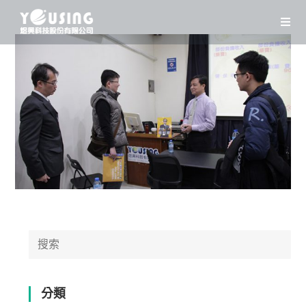
Skip
to
content
Search
for:
分類