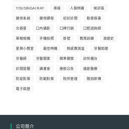
YOUSINGAI RAY
串接
人臉辨識
候診區
健保系統
健保課程
初診診間
勒索病毒
北極星
口內攝影
口碑行銷
口腔諮詢師
單眼相機
手機拍照
掛號
教育訓練
旅遊史
星興小教室
最佳時機
熱感應測溫
牙醫助理
牙醫師
牙醫開業
精準關懷
診所櫃台
診間提醒
讀書會
連假公告
遠距醫療
防疫對策
防範對策
院所管理
隨拍即傳
電子病歷
公司簡介