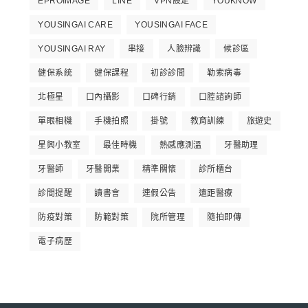
EPROIMAGE
LINE
VPN設定
YOUKNOW
YOUSINGAI CARE
YOUSINGAI FACE
YOUSINGAI RAY
串接
人臉辨識
候診區
健保系統
健保課程
初診診間
勒索病毒
北極星
口內攝影
口碑行銷
口腔諮詢師
單眼相機
手機拍照
掛號
教育訓練
旅遊史
星興小教室
最佳時機
熱感應測溫
牙醫助理
牙醫師
牙醫開業
精準關懷
診所櫃台
診間提醒
讀書會
連假公告
遠距醫療
防疫對策
防範對策
院所管理
隨拍即傳
電子病歷