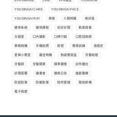
EPROIMAGE
LINE
VPN設定
YOUKNOW
YOUSINGAI CARE
YOUSINGAI FACE
YOUSINGAI RAY
串接
人臉辨識
候診區
健保系統
健保課程
初診診間
勒索病毒
北極星
口內攝影
口碑行銷
口腔諮詢師
單眼相機
手機拍照
掛號
教育訓練
旅遊史
星興小教室
最佳時機
熱感應測溫
牙醫助理
牙醫師
牙醫開業
精準關懷
診所櫃台
診間提醒
讀書會
連假公告
遠距醫療
防疫對策
防範對策
院所管理
隨拍即傳
電子病歷