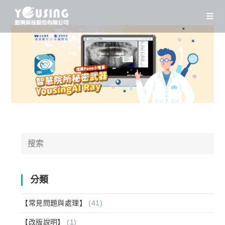
Skip
to
content
Search
for:
分類
【常見問題與處理】
(41)
【改版說明】
(1)