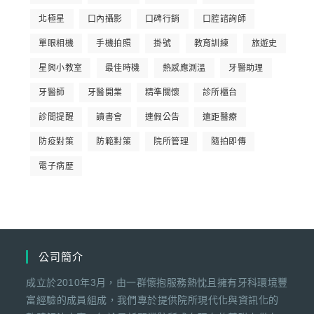
北極星
口內攝影
口碑行銷
口腔諮詢師
單眼相機
手機拍照
掛號
教育訓練
旅遊史
星興小教室
最佳時機
熱感應測溫
牙醫助理
牙醫師
牙醫開業
精準關懷
診所櫃台
診間提醒
讀書會
連假公告
遠距醫療
防疫對策
防範對策
院所管理
隨拍即傳
電子病歷
公司簡介
成立於2010年3月，由一群懷抱服務熱忱且擁有牙科環境豐
富經驗的成員組成，我們專於提供院所現代化與資訊化的