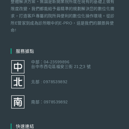
整體解決方案。無論是新開業院所或在現有的基礎上做有
限度改變，我們都能給予最精準的規劃解決您的數位化需
求，打造客戶專屬的院所與便利的數位化操作環境。從診
所E管家到成為診所眼中的E-PRO，這是我們的願景與使
命!
服務據點
中部：04-23599896
台中市西屯區福安三街 21之3 號
北部 : 0978539892
南部：0978539892
快速連結