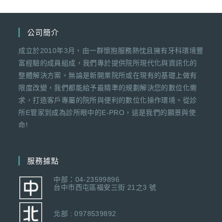
公司簡介
成立於2010年3月，由一群懷抱服務熱忱且擁有牙科環境豐
富經驗的成員組成，我們專於提供院所現代化與資訊化的
整體解決方案。無論是新開業院所或在現有的基礎上做有
限度改變，我們都能給予最精準的規劃解決您的數位化需
求，打造客戶專屬的院所與便利的數位化操作環境。從診
所E管家到成為診所眼中的E-PRO，這是我們的願景與使
命!
服務據點
中部：04-23599896
台中市西屯區福安三街 21之3 號
北部 : 0978539892