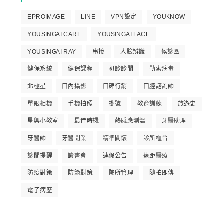
EPROIMAGE
LINE
VPN設定
YOUKNOW
YOUSINGAI CARE
YOUSINGAI FACE
YOUSINGAI RAY
串接
人臉辨識
候診區
健保系統
健保課程
初診診間
勒索病毒
北極星
口內攝影
口碑行銷
口腔諮詢師
單眼相機
手機拍照
掛號
教育訓練
旅遊史
星興小教室
最佳時機
熱感應測溫
牙醫助理
牙醫師
牙醫開業
精準關懷
診所櫃台
診間提醒
讀書會
連假公告
遠距醫療
防疫對策
防範對策
院所管理
隨拍即傳
電子病歷