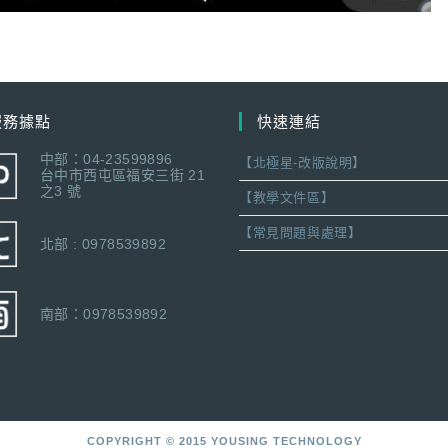
服務據點
快速連結
中部：04-23599896
【北極星-改版說明】
台中市西屯區福安三街 21
之3 號
【教學文件區】
【常見問題與處理】
北部 : 0978539892
南部：0978539892
COPYRIGHT © 2015 YOUSING TECHNOLOGY