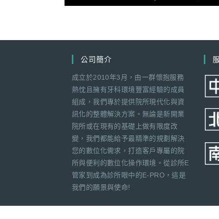
公司簡介
成立於2010年3月，由一群懷抱服務
熱忱且擁有牙科環境豐富經驗的成員
組成，我們專於提供院所現代化與資
訊化的整體解決方案。無論是新開業
院所或在現有的基礎上做有限度改
變，我們都能給予最精準的規劃解決
您的數位化需求，打造客戶專屬的院
所與便利的數位化操作環境。從診所E
管家到成為診所眼中的E-PRO，這是
我們的願景與使命!