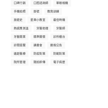
口碑行銷
口腔諮詢師
單眼相機
手機拍照
掛號
教育訓練
旅遊史
星興小教室
最佳時機
熱感應測溫
牙醫助理
牙醫師
牙醫開業
精準關懷
診所櫃台
診間提醒
讀書會
連假公告
遠距醫療
防疫對策
防範對策
院所管理
隨拍即傳
電子病歷