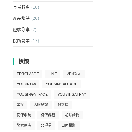
市場脈象
(10)
產品秘訣
(26)
經驗分享
(7)
院所開業
(17)
標籤
EPROIMAGE
LINE
VPN設定
YOUKNOW
YOUSINGAI CARE
YOUSINGAI FACE
YOUSINGAI RAY
串接
人臉辨識
候診區
健保系統
健保課程
初診診間
勒索病毒
北極星
口內攝影