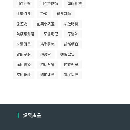
口碑行銷
口腔諮詢師
單眼相機
手機拍照
掛號
教育訓練
旅遊史
星興小教室
最佳時機
熱感應測溫
牙醫助理
牙醫師
牙醫開業
精準關懷
診所櫃台
診間提醒
讀書會
連假公告
遠距醫療
防疫對策
防範對策
院所管理
隨拍即傳
電子病歷
煜興產品