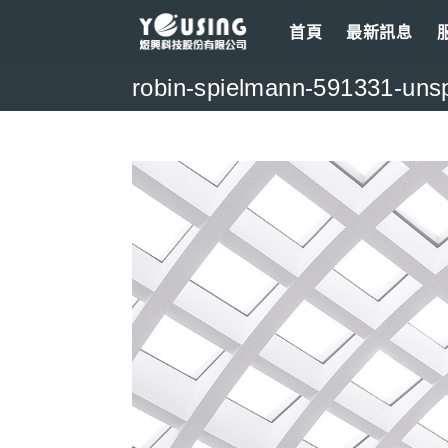
Skip
首頁
最新訊息
to
content
robin-spielmann-591331-uns