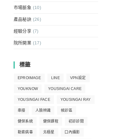
市場脈象
(10)
產品秘訣
(26)
經驗分享
(7)
院所開業
(17)
標籤
EPROIMAGE
LINE
VPN設定
YOUKNOW
YOUSINGAI CARE
YOUSINGAI FACE
YOUSINGAI RAY
串接
人臉辨識
候診區
健保系統
健保課程
初診診間
勒索病毒
北極星
口內攝影