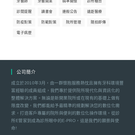
牙醫師
牙醫開業
精準關懷
診所櫃台
診間提醒
讀書會
連假公告
遠距醫療
防疫對策
防範對策
院所管理
隨拍即傳
電子病歷
公司簡介
成立於2010年3月，由一群懷抱服務熱忱且擁有牙科環境豐
富經驗的成員組成，我們專於提供院所現代化與資訊化的
整體解決方案。無論是新開業院所或在現有的基礎上做有
限度改變，我們都能給予最精準的規劃解決您的數位化需
求，打造客戶專屬的院所與便利的數位化操作環境。從診
所E管家到成為診所眼中的E-PRO，這是我們的願景與使
命!