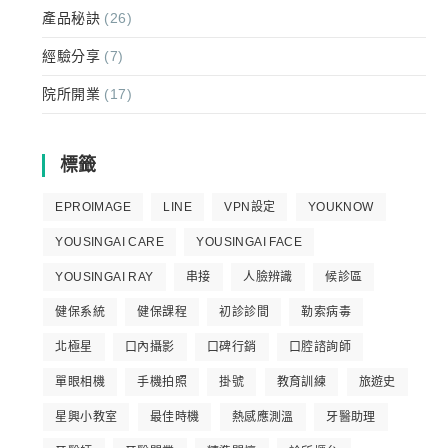
產品秘訣
(26)
經驗分享
(7)
院所開業
(17)
標籤
EPROIMAGE
LINE
VPN設定
YOUKNOW
YOUSINGAI CARE
YOUSINGAI FACE
YOUSINGAI RAY
串接
人臉辨識
候診區
健保系統
健保課程
初診診間
勒索病毒
北極星
口內攝影
口碑行銷
口腔諮詢師
單眼相機
手機拍照
掛號
教育訓練
旅遊史
星興小教室
最佳時機
熱感應測溫
牙醫助理