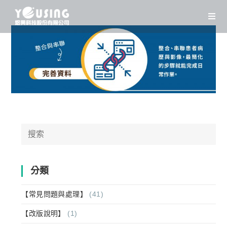
Skip
to
content
Search
for:
分類
【常見問題與處理】
(41)
【改版說明】
(1)