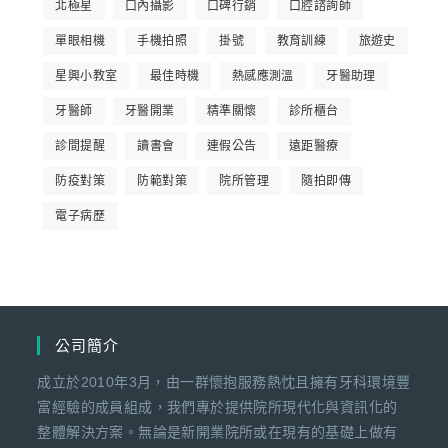
北極星
口內攝影
口碑行銷
口腔諮詢師
單眼相機
手機拍照
掛號
教育訓練
旅遊史
星興小教室
最佳時機
熱感應測溫
牙醫助理
牙醫師
牙醫開業
精準關懷
診所櫃台
診間提醒
讀書會
連假公告
遠距醫療
防疫對策
防範對策
院所管理
隨拍即傳
電子病歷
公司簡介
成立於2010年3月，由一群懷抱服務熱忱且擁有牙科環境豐
富經驗的成員組成，我們專於提供院所現代化與資訊化的
整體解決方案。無論是新開業院所或在現有的基礎上做有