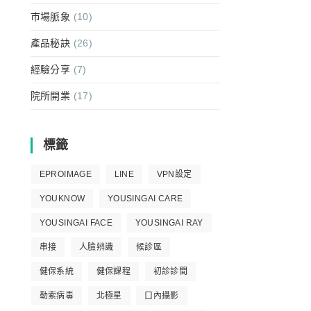
市場脈象
(10)
產品秘訣
(26)
經驗分享
(7)
院所開業
(17)
標籤
EPROIMAGE
LINE
VPN設定
YOUKNOW
YOUSINGAI CARE
YOUSINGAI FACE
YOUSINGAI RAY
串接
人臉辨識
候診區
健保系統
健保課程
初診診間
勒索病毒
北極星
口內攝影