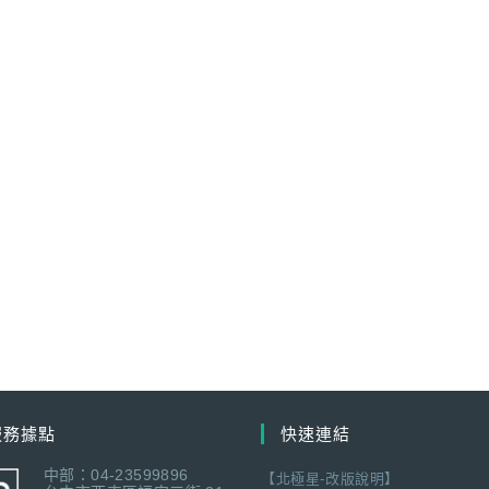
服務據點
快速連結
中部：04-23599896
【北極星-改版說明】