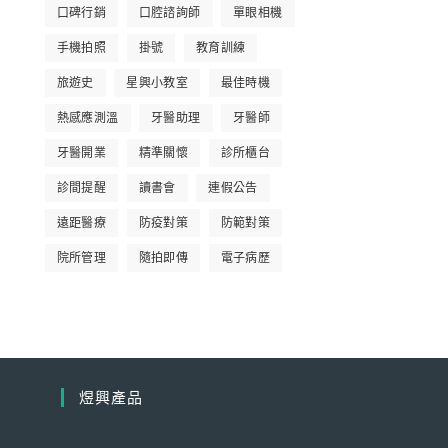
口碑行銷
口腔諮詢師
單眼相機
手機拍照
掛號
教育訓練
旅遊史
星興小教室
最佳時機
熱感應測溫
牙醫助理
牙醫師
牙醫開業
精準關懷
診所櫃台
診間提醒
讀書會
連假公告
遠距醫療
防疫對策
防範對策
院所管理
隨拍即傳
電子病歷
煜興產品