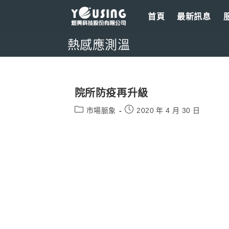
Skip
首頁
最新訊息
to
content
熱感應測溫
院所防疫再升級
Post
Post
市場脈象
2020 年 4 月 30 日
category:
published: