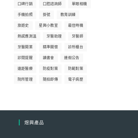
口碑行銷
口腔諮詢師
單眼相機
手機拍照
掛號
教育訓練
旅遊史
星興小教室
最佳時機
熱感應測溫
牙醫助理
牙醫師
牙醫開業
精準關懷
診所櫃台
診間提醒
讀書會
連假公告
遠距醫療
防疫對策
防範對策
院所管理
隨拍即傳
電子病歷
煜興產品