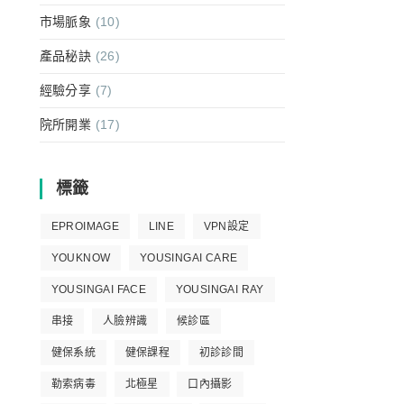
市場脈象
(10)
產品秘訣
(26)
經驗分享
(7)
院所開業
(17)
標籤
EPROIMAGE
LINE
VPN設定
YOUKNOW
YOUSINGAI CARE
YOUSINGAI FACE
YOUSINGAI RAY
串接
人臉辨識
候診區
健保系統
健保課程
初診診間
勒索病毒
北極星
口內攝影