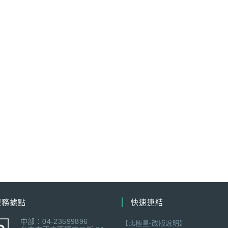
服務據點
快速連結
中部：04-23599896
【北極星-改版說明】