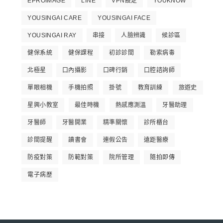
EPROIMAGE
LINE
VPN設定
YOUKNOW
YOUSINGAI CARE
YOUSINGAI FACE
YOUSINGAI RAY
串接
人臉辨識
候診區
健保系統
健保課程
初診診間
勒索病毒
北極星
口內攝影
口碑行銷
口腔諮詢師
單眼相機
手機拍照
掛號
教育訓練
旅遊史
星興小教室
最佳時機
熱感應測溫
牙醫助理
牙醫師
牙醫開業
精準關懷
診所櫃台
診間提醒
讀書會
連假公告
遠距醫療
防疫對策
防範對策
院所管理
隨拍即傳
電子病歷