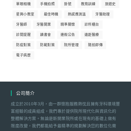
單眼相機
手機拍照
掛號
教育訓練
旅遊史
星興小教室
最佳時機
熱感應測溫
牙醫助理
牙醫師
牙醫開業
精準關懷
診所櫃台
診間提醒
讀書會
連假公告
遠距醫療
防疫對策
防範對策
院所管理
隨拍即傳
電子病歷
公司簡介
成立於2010年3月，由一群懷抱服務熱忱且擁有牙科環境豐
富經驗的成員組成，我們專於提供院所現代化與資訊化的
整體解決方案。無論是新開業院所或在現有的基礎上做有
限度改變，我們都能給予最精準的規劃解決您的數位化需