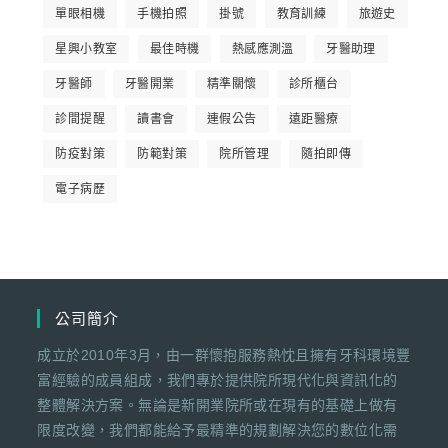
單眼相機
手機拍照
掛號
教育訓練
旅遊史
星興小教室
最佳時機
熱感應測溫
牙醫助理
牙醫師
牙醫開業
精準關懷
診所櫃台
診間提醒
讀書會
連假公告
遠距醫療
防疫對策
防範對策
院所管理
隨拍即傳
電子病歷
公司簡介
成立於2010年3月，由一群懷抱服務熱忱且擁有牙科環境豐
富經驗的成員組成，我們專於提供院所現代化與資訊化的
整體解決方案。無論是新開業院所或在現有的基礎上做有
限度改變，我們都能給予最精準的規劃解決您的數位化需