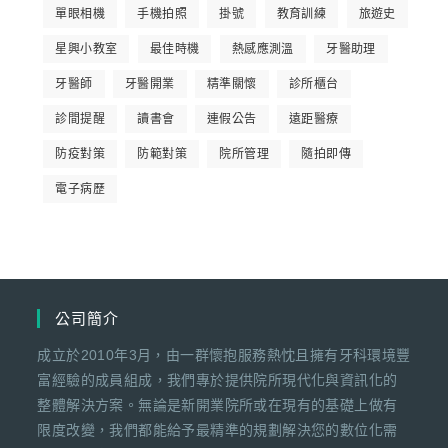
單眼相機
手機拍照
掛號
教育訓練
旅遊史
星興小教室
最佳時機
熱感應測溫
牙醫助理
牙醫師
牙醫開業
精準關懷
診所櫃台
診間提醒
讀書會
連假公告
遠距醫療
防疫對策
防範對策
院所管理
隨拍即傳
電子病歷
公司簡介
成立於2010年3月，由一群懷抱服務熱忱且擁有牙科環境豐
富經驗的成員組成，我們專於提供院所現代化與資訊化的
整體解決方案。無論是新開業院所或在現有的基礎上做有
限度改變，我們都能給予最精準的規劃解決您的數位化需