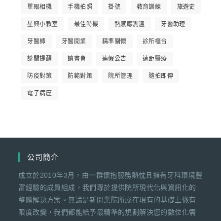
單眼相機
手機拍照
掛號
教育訓練
旅遊史
星興小教室
最佳時機
熱感應測溫
牙醫助理
牙醫師
牙醫開業
精準關懷
診所櫃台
診間提醒
讀書會
連假公告
遠距醫療
防疫對策
防範對策
院所管理
隨拍即傳
電子病歷
公司簡介
成立於2010年3月，由一群懷抱服務熱忱且擁有牙科環境豐
富經驗的成員組成，我們專於提供院所現代化與資訊化的
整體解決方案。無論是新開業院所或在現有的基礎上做有
限度改變，我們都能給予最精準的規劃解決您的數位化需