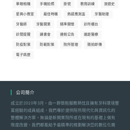
單眼相機
手機拍照
掛號
教育訓練
旅遊史
星興小教室
最佳時機
熱感應測溫
牙醫助理
牙醫師
牙醫開業
精準關懷
診所櫃台
診間提醒
讀書會
連假公告
遠距醫療
防疫對策
防範對策
院所管理
隨拍即傳
電子病歷
公司簡介
成立於2010年3月，由一群懷抱服務熱忱且擁有牙科環境豐
富經驗的成員組成，我們專於提供院所現代化與資訊化的
整體解決方案。無論是新開業院所或在現有的基礎上做有
限度改變，我們都能給予最精準的規劃解決您的數位化需