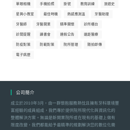
單眼相機
手機拍照
掛號
教育訓練
旅遊史
星興小教室
最佳時機
熱感應測溫
牙醫助理
牙醫師
牙醫開業
精準關懷
診所櫃台
診間提醒
讀書會
連假公告
遠距醫療
防疫對策
防範對策
院所管理
隨拍即傳
電子病歷
公司簡介
成立於2010年3月，由一群懷抱服務熱忱且擁有牙科環境豐
富經驗的成員組成，我們專於提供院所現代化與資訊化的
整體解決方案。無論是新開業院所或在現有的基礎上做有
限度改變，我們都能給予最精準的規劃解決您的數位化需