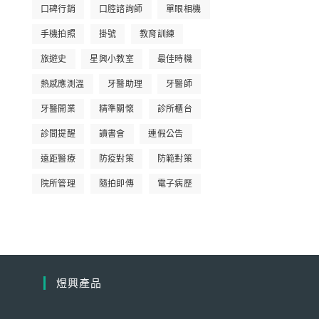
口碑行銷
口腔諮詢師
單眼相機
手機拍照
掛號
教育訓練
旅遊史
星興小教室
最佳時機
熱感應測溫
牙醫助理
牙醫師
牙醫開業
精準關懷
診所櫃台
診間提醒
讀書會
連假公告
遠距醫療
防疫對策
防範對策
院所管理
隨拍即傳
電子病歷
煜興產品