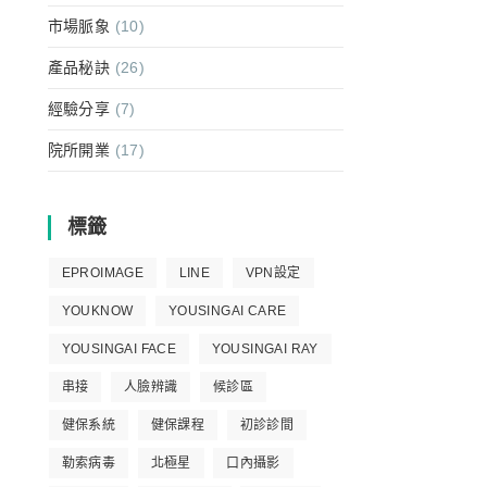
市場脈象
(10)
產品秘訣
(26)
經驗分享
(7)
院所開業
(17)
標籤
EPROIMAGE
LINE
VPN設定
YOUKNOW
YOUSINGAI CARE
YOUSINGAI FACE
YOUSINGAI RAY
串接
人臉辨識
候診區
健保系統
健保課程
初診診間
勒索病毒
北極星
口內攝影