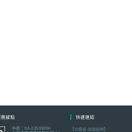
服務據點
快速連結
中部：04-23599896
【北極星-改版說明】