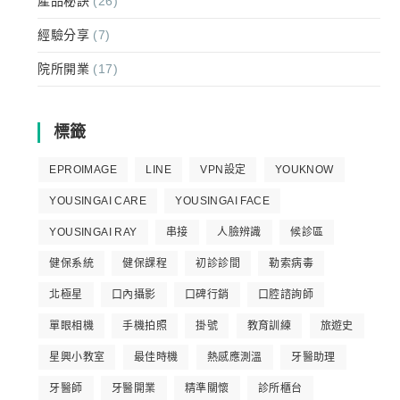
產品秘訣
(26)
經驗分享
(7)
院所開業
(17)
標籤
EPROIMAGE
LINE
VPN設定
YOUKNOW
YOUSINGAI CARE
YOUSINGAI FACE
YOUSINGAI RAY
串接
人臉辨識
候診區
健保系統
健保課程
初診診間
勒索病毒
北極星
口內攝影
口碑行銷
口腔諮詢師
單眼相機
手機拍照
掛號
教育訓練
旅遊史
星興小教室
最佳時機
熱感應測溫
牙醫助理
牙醫師
牙醫開業
精準關懷
診所櫃台