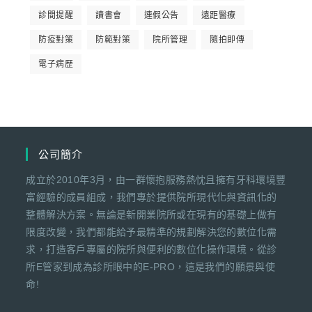
診間提醒
讀書會
連假公告
遠距醫療
防疫對策
防範對策
院所管理
隨拍即傳
電子病歷
公司簡介
成立於2010年3月，由一群懷抱服務熱忱且擁有牙科環境豐
富經驗的成員組成，我們專於提供院所現代化與資訊化的
整體解決方案。無論是新開業院所或在現有的基礎上做有
限度改變，我們都能給予最精準的規劃解決您的數位化需
求，打造客戶專屬的院所與便利的數位化操作環境。從診
所E管家到成為診所眼中的E-PRO，這是我們的願景與使
命!