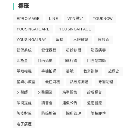
標籤
EPROIMAGE
LINE
VPN設定
YOUKNOW
YOUSINGAI CARE
YOUSINGAI FACE
YOUSINGAI RAY
串接
人臉辨識
候診區
健保系統
健保課程
初診診間
勒索病毒
北極星
口內攝影
口碑行銷
口腔諮詢師
單眼相機
手機拍照
掛號
教育訓練
旅遊史
星興小教室
最佳時機
熱感應測溫
牙醫助理
牙醫師
牙醫開業
精準關懷
診所櫃台
診間提醒
讀書會
連假公告
遠距醫療
防疫對策
防範對策
院所管理
隨拍即傳
電子病歷