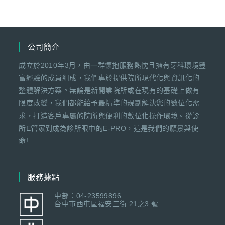
公司簡介
成立於2010年3月，由一群懷抱服務熱忱且擁有牙科環境豐
富經驗的成員組成，我們專於提供院所現代化與資訊化的
整體解決方案。無論是新開業院所或在現有的基礎上做有
限度改變，我們都能給予最精準的規劃解決您的數位化需
求，打造客戶專屬的院所與便利的數位化操作環境。從診
所E管家到成為診所眼中的E-PRO，這是我們的願景與使
命!
服務據點
中部：04-23599896
台中市西屯區福安三街 21之3 號