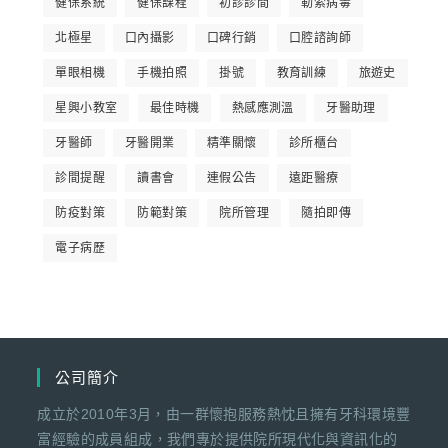
健保系統
健保課程
初診診間
勒索病毒
北極星
口內攝影
口碑行銷
口腔諮詢師
單眼相機
手機拍照
掛號
教育訓練
旅遊史
星興小教室
最佳時機
熱感應測溫
牙醫助理
牙醫師
牙醫開業
精準關懷
診所櫃台
診間提醒
讀書會
連假公告
遠距醫療
防疫對策
防範對策
院所管理
隨拍即傳
電子病歷
公司簡介
成立於2010年3月，由一群懷抱服務熱忱且擁有牙科環境豐
富經驗的成員組成，我們專於提供院所現代化與資訊化的