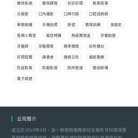
健保系統
健保課程
初診診間
勒索病毒
北極星
口內攝影
口碑行銷
口腔諮詢師
單眼相機
手機拍照
掛號
教育訓練
旅遊史
星興小教室
最佳時機
熱感應測溫
牙醫助理
牙醫師
牙醫開業
精準關懷
診所櫃台
診間提醒
讀書會
連假公告
遠距醫療
防疫對策
防範對策
院所管理
隨拍即傳
電子病歷
公司簡介
成立於2010年3月，由一群懷抱服務熱忱且擁有牙科環境豐
富經驗的成員組成，我們專於提供院所現代化與資訊化的