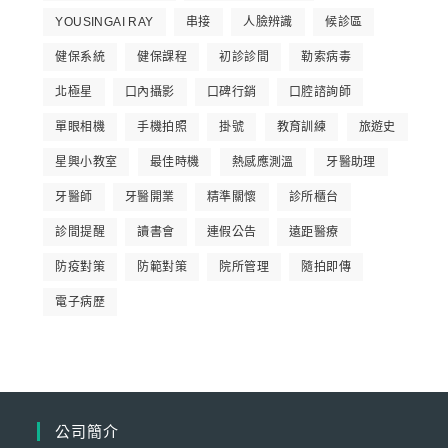
YOUSINGAI RAY
串接
人臉辨識
候診區
健保系統
健保課程
初診診間
勒索病毒
北極星
口內攝影
口碑行銷
口腔諮詢師
單眼相機
手機拍照
掛號
教育訓練
旅遊史
星興小教室
最佳時機
熱感應測溫
牙醫助理
牙醫師
牙醫開業
精準關懷
診所櫃台
診間提醒
讀書會
連假公告
遠距醫療
防疫對策
防範對策
院所管理
隨拍即傳
電子病歷
公司簡介