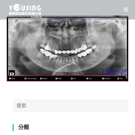
Skip
to
content
Search
for:
分類