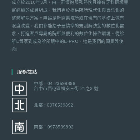
成立於2010年3月，由一群懷抱服務熱忱且擁有牙科環境豐
富經驗的成員組成，我們專於提供院所現代化與資訊化的
整體解決方案。無論是新開業院所或在現有的基礎上做有
限度改變，我們都能給予最精準的規劃解決您的數位化需
求，打造客戶專屬的院所與便利的數位化操作環境。從診
所E管家到成為診所眼中的E-PRO，這是我們的願景與使
命!
服務據點
中部：04-23599896
台中市西屯區福安三街 21之3 號
北部 : 0978539892
南部：0978539892