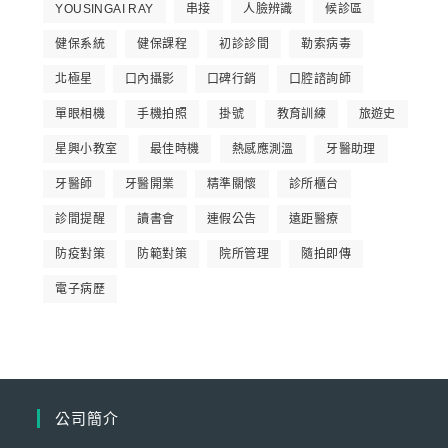
YOUSINGAI RAY
串接
人臉辨識
候診區
健保系統
健保課程
初診診間
勒索病毒
北極星
口內攝影
口碑行銷
口腔諮詢師
單眼相機
手機拍照
掛號
教育訓練
旅遊史
星興小教室
最佳時機
熱感應測溫
牙醫助理
牙醫師
牙醫開業
精準關懷
診所櫃台
診間提醒
讀書會
連假公告
遠距醫療
防疫對策
防範對策
院所管理
隨拍即傳
電子病歷
公司簡介