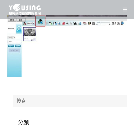
Skip
to
content
Search
for:
分類