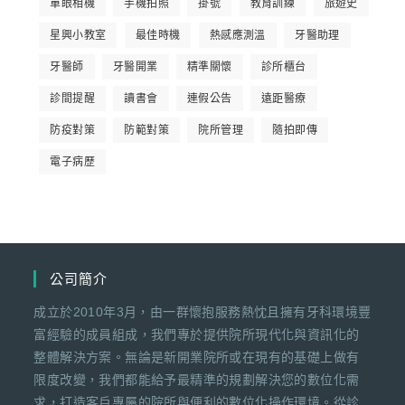
單眼相機
手機拍照
掛號
教育訓練
旅遊史
星興小教室
最佳時機
熱感應測溫
牙醫助理
牙醫師
牙醫開業
精準關懷
診所櫃台
診間提醒
讀書會
連假公告
遠距醫療
防疫對策
防範對策
院所管理
隨拍即傳
電子病歷
公司簡介
成立於2010年3月，由一群懷抱服務熱忱且擁有牙科環境豐
富經驗的成員組成，我們專於提供院所現代化與資訊化的
整體解決方案。無論是新開業院所或在現有的基礎上做有
限度改變，我們都能給予最精準的規劃解決您的數位化需
求，打造客戶專屬的院所與便利的數位化操作環境。從診