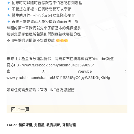
忙碌時可以隨時暫停觀看不怕忘記看到哪裡
不管您在哪裡、任何時間都可以學習
醫生助理們不小心忘記可以無限次複習
再也不需要擔心因為疫情取消而無法上課
課程的第一章我們就先來了解基本的健保體系
知道您是哪個區域若遇到問題應該找哪個分區
不用害怕遇到問題不知道找誰
未來【北極星五分鐘說健保】每周發布在粉專與官方Youtube頻道
官方FB：www.facebook.com/yousing0423599896/
官方Youtube：
www.youtube.com/channel/UClJSS6iGyO0gyWS6KGgKhNg
如有任何需要請洽：
官方LINE@
為您服務
回上一頁
TAGS:
健保課程
,
北極星
,
教育訓練
,
牙醫助理