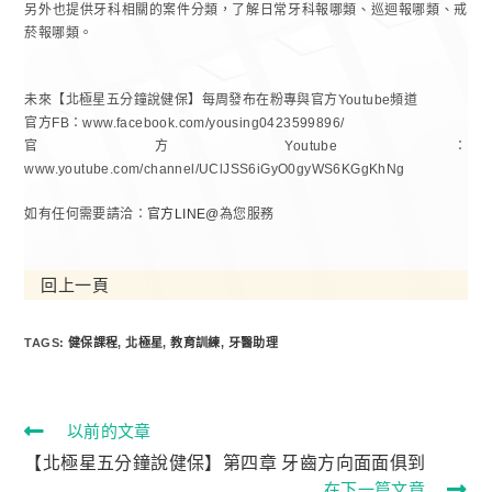
另外也提供牙科相關的案件分類，了解日常牙科報哪類、巡迴報哪類、戒
菸報哪類。
未來【北極星五分鐘說健保】每周發布在粉專與官方Youtube頻道
官方FB：www.facebook.com/yousing0423599896/
官方Youtube：
www.youtube.com/channel/UClJSS6iGyO0gyWS6KGgKhNg
如有任何需要請洽：
官方LINE@
為您服務
回上一頁
TAGS:
健保課程
,
北極星
,
教育訓練
,
牙醫助理
以前的文章
【北極星五分鐘說健保】第四章 牙齒方向面面俱到
在下一篇文章