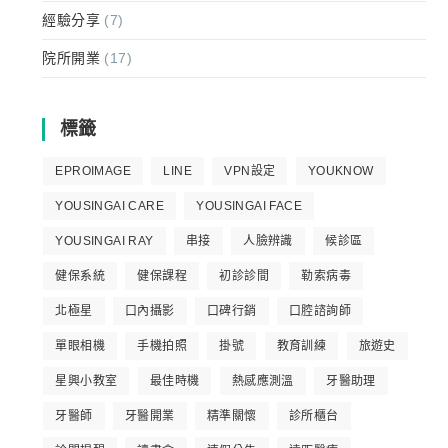
經驗分享
(7)
院所開業
(17)
標籤
EPROIMAGE
LINE
VPN設定
YOUKNOW
YOUSINGAI CARE
YOUSINGAI FACE
YOUSINGAI RAY
串接
人臉辨識
候診區
健保系統
健保課程
初診診間
勒索病毒
北極星
口內攝影
口碑行銷
口腔諮詢師
單眼相機
手機拍照
掛號
教育訓練
旅遊史
星興小教室
最佳時機
熱感應測溫
牙醫助理
牙醫師
牙醫開業
精準關懷
診所櫃台