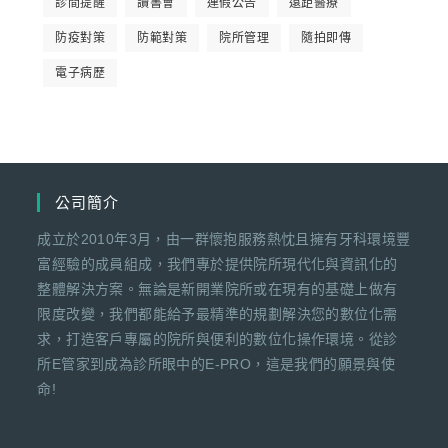
診間提醒
讀書會
連假公告
遠距醫療
防疫對策
防範對策
院所管理
隨拍即傳
電子病歷
公司簡介
成立於2010年3月，由一群懷抱服務熱忱且擁有牙科環境豐
富經驗的成員組成，我們專於提供院所現代化與資訊化的
整體解決方案。無論是新開業院所或在現有的基礎上做有
限度改變，我們都能給予最精準的規劃解決您的數位化需
求，打造客戶專屬的院所與便利的數位化操作環境。從診
所E管家到成為診所眼中的E-PRO，這是我們的願景與使
命!