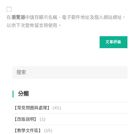
to
website
comment
URL
在
瀏覽器
中儲存顯示名稱、電子郵件地址及個人網站網址，
(optional)
以供下次發佈留言時使用。
Search
for:
分類
【常見問題與處理】
(41)
【改版說明】
(1)
【教學文件區】
(15)