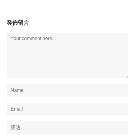
發佈留言
Comment
Enter
your
name
Enter
or
your
username
email
Enter
to
address
your
comment