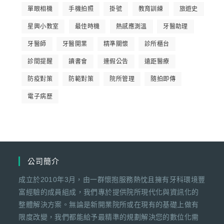
單眼相機
手機拍照
掛號
教育訓練
旅遊史
星興小教室
最佳時機
熱感應測溫
牙醫助理
牙醫師
牙醫開業
精準關懷
診所櫃台
診間提醒
讀書會
連假公告
遠距醫療
防疫對策
防範對策
院所管理
隨拍即傳
電子病歷
公司簡介
成立於2010年3月，由一群懷抱服務熱忱且擁有牙科環境豐
富經驗的成員組成，我們專於提供院所現代化與資訊化的
整體解決方案。無論是新開業院所或在現有的基礎上做有
限度改變，我們都能給予最精準的規劃解決您的數位化需