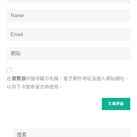
Enter
your
name
Enter
or
your
username
email
Enter
to
address
your
comment
to
website
comment
URL
在
瀏覽器
中儲存顯示名稱、電子郵件地址及個人網站網址，
(optional)
以供下次發佈留言時使用。
Search