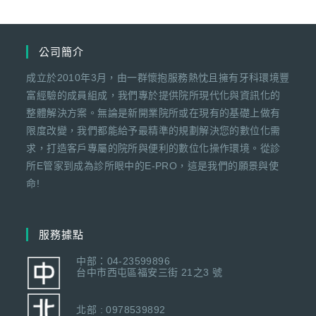
公司簡介
成立於2010年3月，由一群懷抱服務熱忱且擁有牙科環境豐
富經驗的成員組成，我們專於提供院所現代化與資訊化的
整體解決方案。無論是新開業院所或在現有的基礎上做有
限度改變，我們都能給予最精準的規劃解決您的數位化需
求，打造客戶專屬的院所與便利的數位化操作環境。從診
所E管家到成為診所眼中的E-PRO，這是我們的願景與使
命!
服務據點
中部：04-23599896
台中市西屯區福安三街 21之3 號
北部 : 0978539892