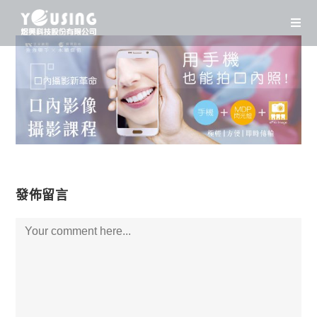
Skip
to
content
發佈留言
Comment