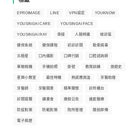
EPROIMAGE
LINE
VPN設定
YOUKNOW
YOUSINGAI CARE
YOUSINGAI FACE
YOUSINGAI RAY
串接
人臉辨識
候診區
健保系統
健保課程
初診診間
勒索病毒
北極星
口內攝影
口碑行銷
口腔諮詢師
單眼相機
手機拍照
掛號
教育訓練
旅遊史
星興小教室
最佳時機
熱感應測溫
牙醫助理
牙醫師
牙醫開業
精準關懷
診所櫃台
診間提醒
讀書會
連假公告
遠距醫療
防疫對策
防範對策
院所管理
隨拍即傳
電子病歷