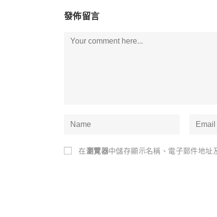
發佈留言
Comment
Enter
Enter
your
your
name
email
在
瀏覽器
中儲存顯示名稱、電子郵件地址
or
address
username
to
to
commen
comment