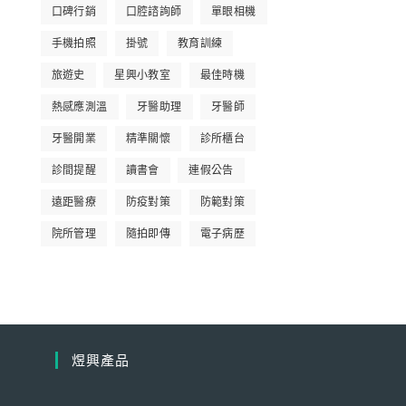
口碑行銷
口腔諮詢師
單眼相機
手機拍照
掛號
教育訓練
旅遊史
星興小教室
最佳時機
熱感應測溫
牙醫助理
牙醫師
牙醫開業
精準關懷
診所櫃台
診間提醒
讀書會
連假公告
遠距醫療
防疫對策
防範對策
院所管理
隨拍即傳
電子病歷
煜興產品