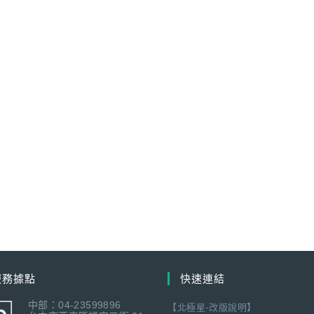
服務據點
快速連結
中部：04-23599896
【北極星-改版說明】