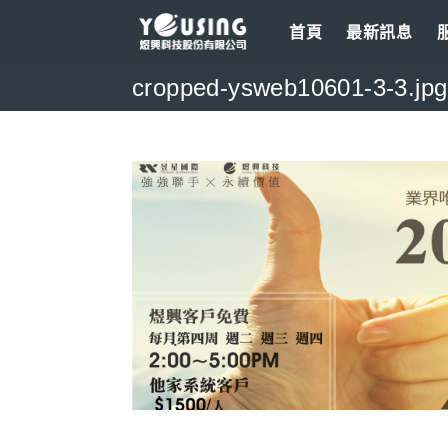
Skip
首頁
最新訊息
to
content
cropped-ysweb10601-3-3.jpg