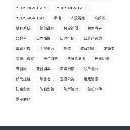
YOUSINGAI CARE
YOUSINGAI FACE
YOUSINGAI RAY
串接
人臉辨識
候診區
健保系統
健保課程
初診診間
勒索病毒
北極星
口內攝影
口碑行銷
口腔諮詢師
單眼相機
手機拍照
掛號
教育訓練
旅遊史
星興小教室
最佳時機
熱感應測溫
牙醫助理
牙醫師
牙醫開業
精準關懷
診所櫃台
診間提醒
讀書會
連假公告
遠距醫療
防疫對策
防範對策
院所管理
隨拍即傳
電子病歷