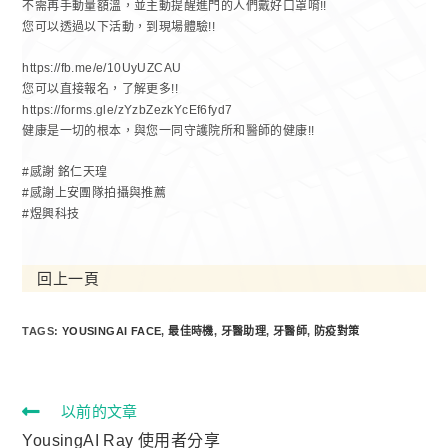
不需再手動量額溫，並主動提醒進門的人們戴好口罩唷!!
您可以透過以下活動，到現場體驗!!
https://fb.me/e/10UyUZCAU
您可以直接報名，了解更多!!
https://forms.gle/zYzbZezkYcEf6fyd7
健康是一切的根本，與您一同守護院所和醫師的健康!!
#感謝 銘仁天瑝
#感謝上安團隊拍攝與推薦
#煜興科技
回上一頁
TAGS:
YOUSINGAI FACE
,
最佳時機
,
牙醫助理
,
牙醫師
,
防疫對策
以前的文章
YousingAI Ray 使用者分享