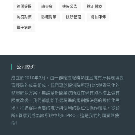
診間提醒
讀書會
連假公告
遠距醫療
防疫對策
防範對策
院所管理
隨拍即傳
電子病歷
公司簡介
成立於2010年3月，由一群懷抱服務熱忱且擁有牙科環境豐
富經驗的成員組成，我們專於提供院所現代化與資訊化的
整體解決方案。無論是新開業院所或在現有的基礎上做有
限度改變，我們都能給予最精準的規劃解決您的數位化需
求，打造客戶專屬的院所與便利的數位化操作環境。從診
所E管家到成為診所眼中的E-PRO，這是我們的願景與使
命!