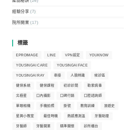
產品秘訣
(26)
經驗分享
(7)
院所開業
(17)
標籤
EPROIMAGE
LINE
VPN設定
YOUKNOW
YOUSINGAI CARE
YOUSINGAI FACE
YOUSINGAI RAY
串接
人臉辨識
候診區
健保系統
健保課程
初診診間
勒索病毒
北極星
口內攝影
口碑行銷
口腔諮詢師
單眼相機
手機拍照
掛號
教育訓練
旅遊史
星興小教室
最佳時機
熱感應測溫
牙醫助理
牙醫師
牙醫開業
精準關懷
診所櫃台